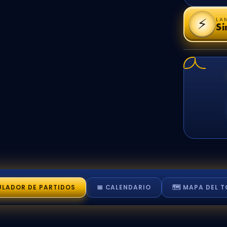
⚡
LA
Si
ULADOR
DE PARTIDOS
📅 CALENDARIO
🗺️ MAPA
DEL T