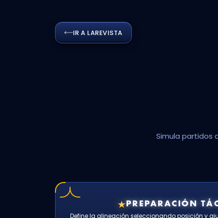
IR A LA
REVISTA
Simula partidos 
★
PREPARACIÓN TÁC
Define la alineación seleccionando posición y ajus