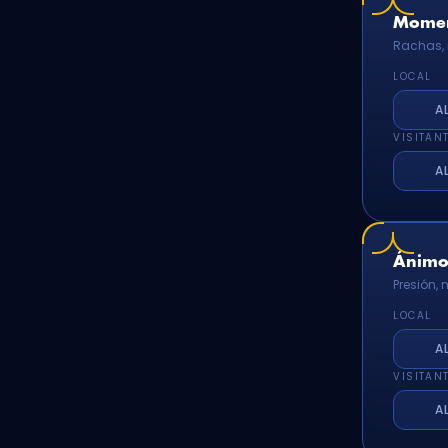
Momen
Rachas, 
LOCAL
A
VISITAN
A
Ánimo 
Presión,
LOCAL
A
VISITAN
A