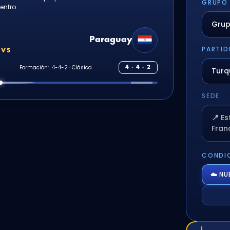
GRUPO
entro.
Paraguay
PARTID
VS
Formación:
4 - 4 - 2
SEDE
📍 E
Fran
CONDIC
☁️ N