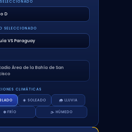
 SELECCIONADO
O SELECCIONADO
stadio Área de la Bahía de San
cisco
IONES CLIMÁTICAS
UBLADO
☀️ SOLEADO
🌧️ LLUVIA
❄️ FRÍO
🌫️ HÚMEDO