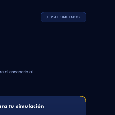
⚡️
IR AL
SIMULADOR
e el escenario al
ra tu simulación