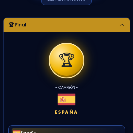
🏆 Final
🏆
- CAMPEÓN -
ESPAÑA
España