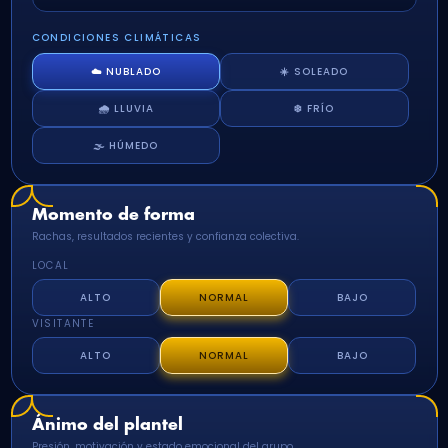
CONDICIONES CLIMÁTICAS
☁️ NUBLADO
☀️ SOLEADO
🌧️ LLUVIA
❄️ FRÍO
🌫️ HÚMEDO
Momento de forma
Rachas, resultados recientes y confianza colectiva.
LOCAL
ALTO
NORMAL
BAJO
VISITANTE
ALTO
NORMAL
BAJO
Ánimo del plantel
Presión, motivación y estado emocional del grupo.