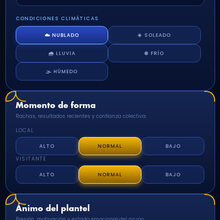
CONDICIONES CLIMÁTICAS
☁️ NUBLADO
☀️ SOLEADO
🌧️ LLUVIA
❄️ FRÍO
🌫️ HÚMEDO
Momento de forma
Rachas, resultados recientes y confianza colectiva.
LOCAL
ALTO
NORMAL
BAJO
VISITANTE
ALTO
NORMAL
BAJO
Ánimo del plantel
Presión, motivación y estado emocional del grupo.