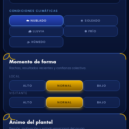
CONDICIONES CLIMÁTICAS
☁️ NUBLADO
☀️ SOLEADO
🌧️ LLUVIA
❄️ FRÍO
🌫️ HÚMEDO
Momento de forma
Rachas, resultados recientes y confianza colectiva.
LOCAL
ALTO
NORMAL
BAJO
VISITANTE
ALTO
NORMAL
BAJO
Ánimo del plantel
Presión, motivación y estado emocional del grupo.