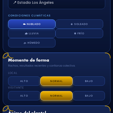
📍 Estadio Los Ángeles
CONDICIONES CLIMÁTICAS
☁️ NUBLADO
☀️ SOLEADO
🌧️ LLUVIA
❄️ FRÍO
🌫️ HÚMEDO
Momento de forma
Rachas, resultados recientes y confianza colectiva.
LOCAL
ALTO
NORMAL
BAJO
VISITANTE
ALTO
NORMAL
BAJO