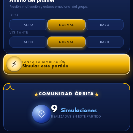
Ánimo del plantel
Presión, motivación y estado emocional del grupo.
LOCAL
ALTO
NORMAL
BAJO
VISITANTE
ALTO
NORMAL
BAJO
⚡
LANZA LA SIMULACIÓN
Simular este partido
★
★
COMUNIDAD ÓRBITA
9
💠
Simulaciones
REALIZADAS EN ESTE PARTIDO