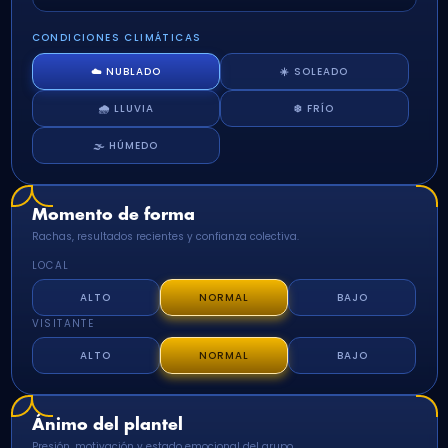
CONDICIONES CLIMÁTICAS
☁️ NUBLADO
☀️ SOLEADO
🌧️ LLUVIA
❄️ FRÍO
🌫️ HÚMEDO
Momento de forma
Rachas, resultados recientes y confianza colectiva.
LOCAL
ALTO
NORMAL
BAJO
VISITANTE
ALTO
NORMAL
BAJO
Ánimo del plantel
Presión, motivación y estado emocional del grupo.