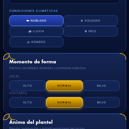
CONDICIONES CLIMÁTICAS
☁️ NUBLADO
☀️ SOLEADO
🌧️ LLUVIA
❄️ FRÍO
🌫️ HÚMEDO
Momento de forma
Rachas, resultados recientes y confianza colectiva.
LOCAL
ALTO
NORMAL
BAJO
VISITANTE
ALTO
NORMAL
BAJO
Ánimo del plantel
Presión, motivación y estado emocional del grupo.