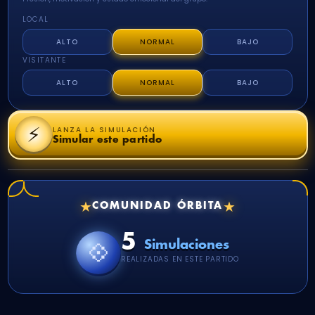
LOCAL
ALTO
NORMAL
BAJO
VISITANTE
ALTO
NORMAL
BAJO
⚡
LANZA LA SIMULACIÓN
Simular este partido
★
★
COMUNIDAD ÓRBITA
5
💠
Simulaciones
REALIZADAS EN ESTE PARTIDO