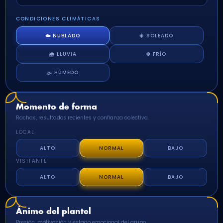
CONDICIONES CLIMÁTICAS
☁️ NUBLADO
☀️ SOLEADO
🌧️ LLUVIA
❄️ FRÍO
🌫️ HÚMEDO
Momento de forma
Rachas, resultados recientes y confianza colectiva.
LOCAL
ALTO
NORMAL
BAJO
VISITANTE
ALTO
NORMAL
BAJO
Ánimo del plantel
Presión, motivación y estado emocional del grupo.