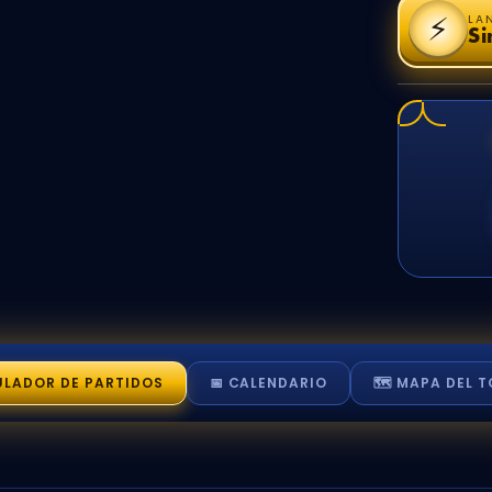
⚡
LA
Si
ULADOR
DE PARTIDOS
📅 CALENDARIO
🗺️ MAPA
DEL T