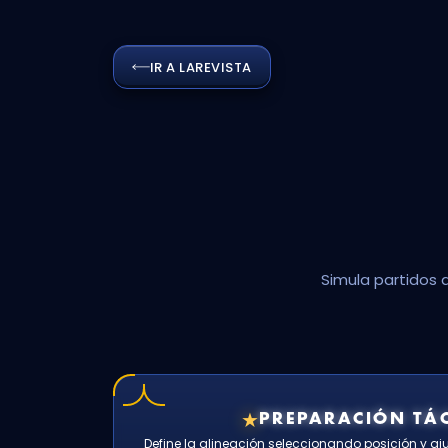
IR A LA
REVISTA
Simula partidos 
★
PREPARACIÓN TÁC
Define la alineación seleccionando posición y ajus