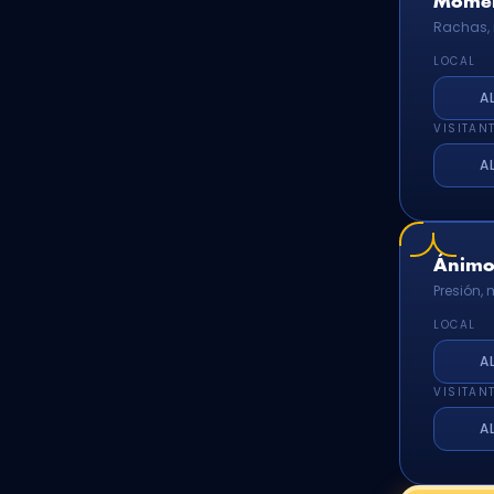
Momen
Rachas, 
LOCAL
A
VISITAN
A
Ánimo 
Presión,
LOCAL
A
VISITAN
A