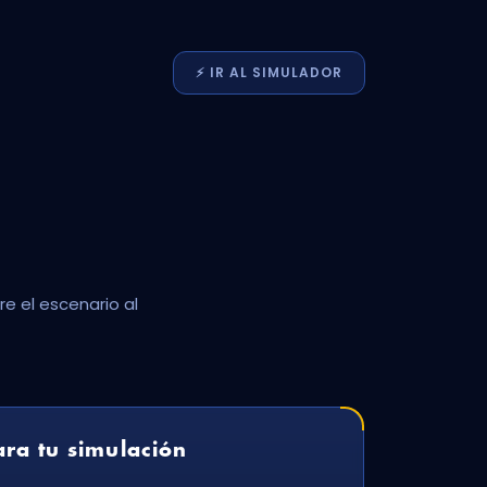
⚡️
IR AL
SIMULADOR
e el escenario al
ra tu simulación