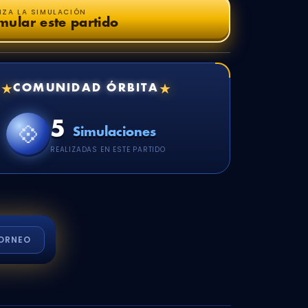
NZA LA SIMULACIÓN
mular este partido
★
★
COMUNIDAD ÓRBITA
5
💠
Simulaciones
REALIZADAS EN ESTE PARTIDO
ORNEO