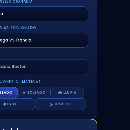
 SELECCIONADO
O SELECCIONADO
stadio Boston
IONES CLIMÁTICAS
UBLADO
☀️ SOLEADO
🌧️ LLUVIA
❄️ FRÍO
🌫️ HÚMEDO