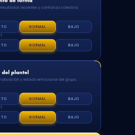
to de forma
resultados recientes y confianza colectiva.
LTO
NORMAL
BAJO
TE
LTO
NORMAL
BAJO
del plantel
 motivación y estado emocional del grupo.
LTO
NORMAL
BAJO
TE
LTO
NORMAL
BAJO