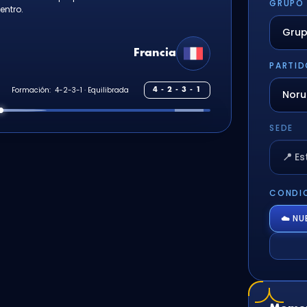
GRUPO
entro.
Francia
PARTID
S
Formación:
4 - 2 - 3 - 1
SEDE
📍 E
CONDIC
☁️ N