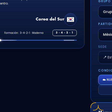
GRUPO
entro.
Corea del Sur
PARTID
S
Formación:
3 - 4 - 2 - 1
SEDE
📍 E
CONDIC
☁️ N