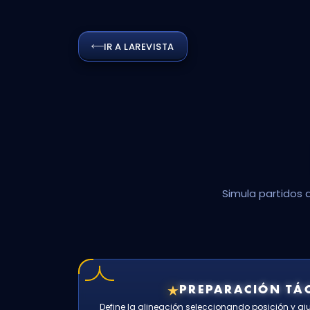
IR A LA
REVISTA
Simula partidos 
★
PREPARACIÓN TÁC
Define la alineación seleccionando posición y ajus