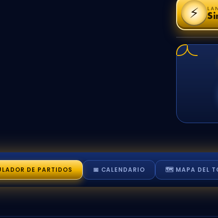
⚡
LA
Si
ULADOR
DE PARTIDOS
📅 CALENDARIO
🗺️ MAPA
DEL T