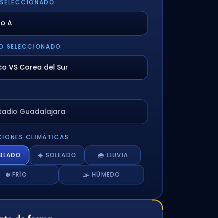
 SELECCIONADO
O SELECCIONADO
stadio Guadalajara
IONES CLIMÁTICAS
UBLADO
☀️ SOLEADO
🌧️ LLUVIA
❄️ FRÍO
🌫️ HÚMEDO