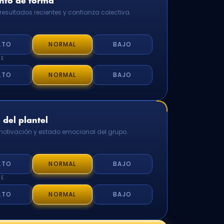
to de forma
resultados recientes y confianza colectiva.
LTO
NORMAL
BAJO
TE
LTO
NORMAL
BAJO
del plantel
 motivación y estado emocional del grupo.
LTO
NORMAL
BAJO
TE
LTO
NORMAL
BAJO