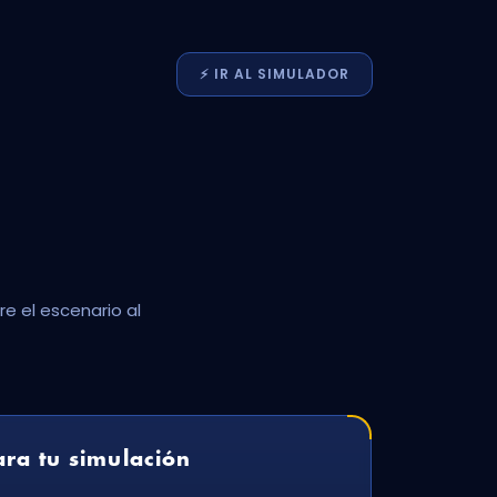
⚡️
IR AL
SIMULADOR
e el escenario al
ra tu simulación