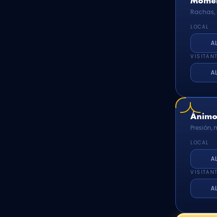
Momen
Rachas, 
LOCAL
A
VISITAN
A
Ánimo 
Presión,
LOCAL
A
VISITAN
A