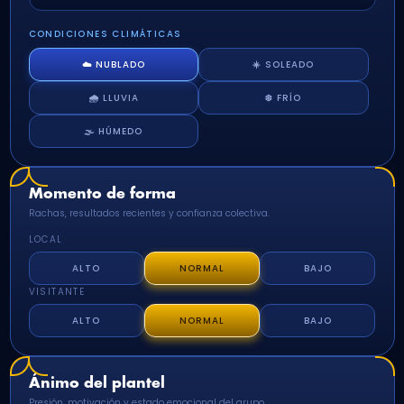
CONDICIONES CLIMÁTICAS
☁️ NUBLADO
☀️ SOLEADO
🌧️ LLUVIA
❄️ FRÍO
🌫️ HÚMEDO
Momento de forma
Rachas, resultados recientes y confianza colectiva.
LOCAL
ALTO
NORMAL
BAJO
VISITANTE
ALTO
NORMAL
BAJO
Ánimo del plantel
Presión, motivación y estado emocional del grupo.