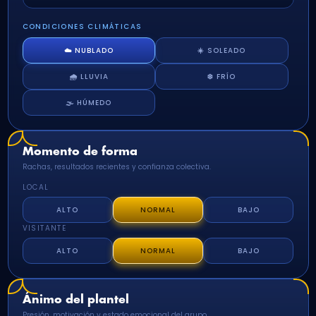
CONDICIONES CLIMÁTICAS
☁️ NUBLADO
☀️ SOLEADO
🌧️ LLUVIA
❄️ FRÍO
🌫️ HÚMEDO
Momento de forma
Rachas, resultados recientes y confianza colectiva.
LOCAL
ALTO
NORMAL
BAJO
VISITANTE
ALTO
NORMAL
BAJO
Ánimo del plantel
Presión, motivación y estado emocional del grupo.