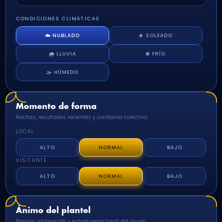
CONDICIONES CLIMÁTICAS
☁️ NUBLADO
☀️ SOLEADO
🌧️ LLUVIA
❄️ FRÍO
🌫️ HÚMEDO
Momento de forma
Rachas, resultados recientes y confianza colectiva.
LOCAL
ALTO
NORMAL
BAJO
VISITANTE
ALTO
NORMAL
BAJO
Ánimo del plantel
Presión, motivación y estado emocional del grupo.