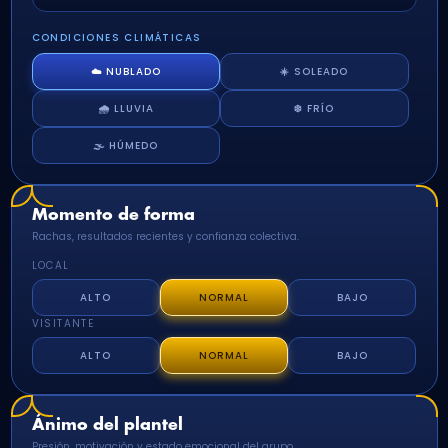
CONDICIONES CLIMÁTICAS
☁️ NUBLADO
☀️ SOLEADO
🌧️ LLUVIA
❄️ FRÍO
🌫️ HÚMEDO
Momento de forma
Rachas, resultados recientes y confianza colectiva.
LOCAL
ALTO
NORMAL
BAJO
VISITANTE
ALTO
NORMAL
BAJO
Ánimo del plantel
Presión, motivación y estado emocional del grupo.