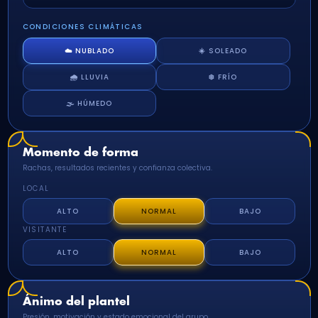
CONDICIONES CLIMÁTICAS
☁️ NUBLADO
☀️ SOLEADO
🌧️ LLUVIA
❄️ FRÍO
🌫️ HÚMEDO
Momento de forma
Rachas, resultados recientes y confianza colectiva.
LOCAL
ALTO
NORMAL
BAJO
VISITANTE
ALTO
NORMAL
BAJO
Ánimo del plantel
Presión, motivación y estado emocional del grupo.