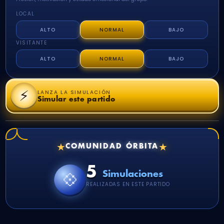
LOCAL
ALTO
NORMAL
BAJO
VISITANTE
ALTO
NORMAL
BAJO
⚡
LANZA LA SIMULACIÓN
Simular este partido
★
★
COMUNIDAD ÓRBITA
5
💠
Simulaciones
REALIZADAS EN ESTE PARTIDO