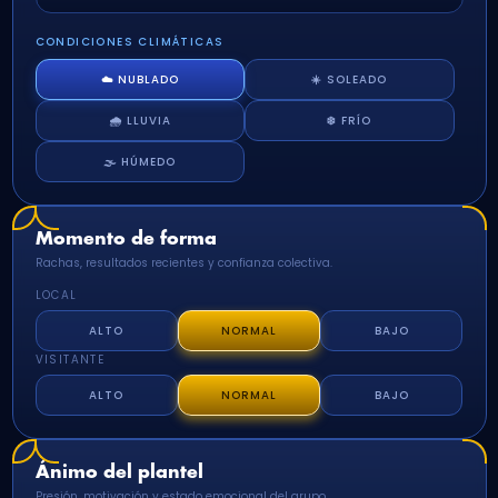
CONDICIONES CLIMÁTICAS
☁️ NUBLADO
☀️ SOLEADO
🌧️ LLUVIA
❄️ FRÍO
🌫️ HÚMEDO
Momento de forma
Rachas, resultados recientes y confianza colectiva.
LOCAL
ALTO
NORMAL
BAJO
VISITANTE
ALTO
NORMAL
BAJO
Ánimo del plantel
Presión, motivación y estado emocional del grupo.