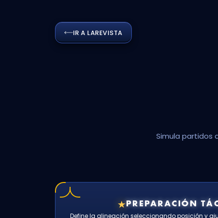
IR A LA
REVISTA
Simula partidos 
★
PREPARACIÓN TÁC
Define la alineación seleccionando posición y ajus