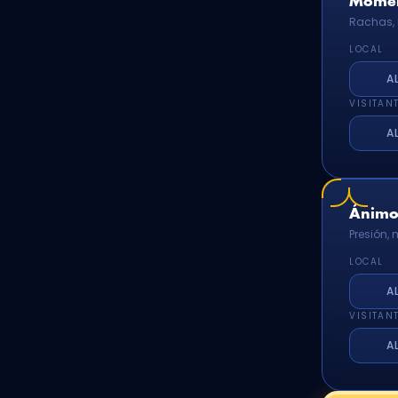
Momen
Rachas, 
LOCAL
A
VISITAN
A
Ánimo 
Presión,
LOCAL
A
VISITAN
A