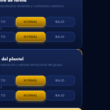
to de forma
resultados recientes y confianza colectiva.
LTO
NORMAL
BAJO
TE
LTO
NORMAL
BAJO
del plantel
 motivación y estado emocional del grupo.
LTO
NORMAL
BAJO
TE
LTO
NORMAL
BAJO