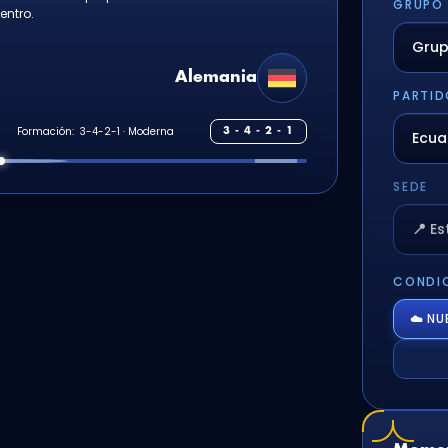
GRUPO
entro.
Alemania
PARTID
S
Formación:
3 - 4 - 2 - 1
SEDE
📍 E
CONDIC
☁️ N