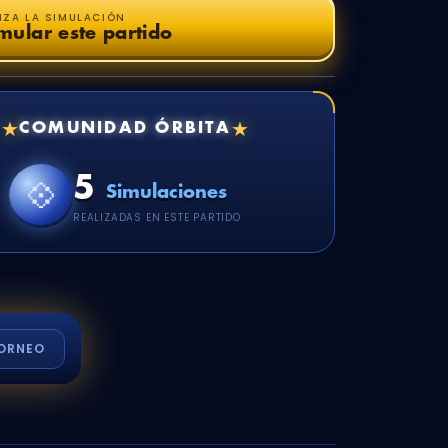
NZA LA SIMULACIÓN
mular este partido
★
★
COMUNIDAD ÓRBITA
5
💠
Simulaciones
REALIZADAS EN ESTE PARTIDO
ORNEO