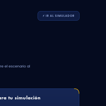
⚡️
IR AL
SIMULADOR
e el escenario al
ra tu simulación