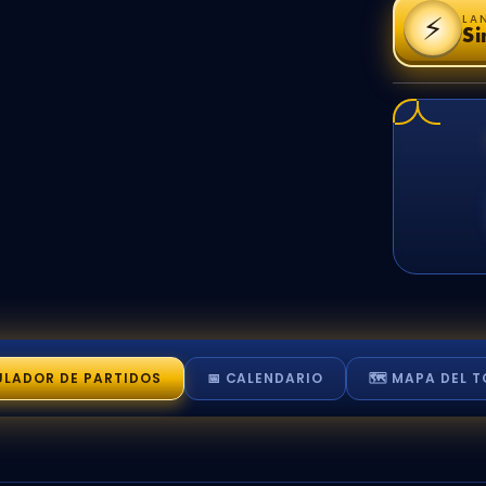
⚡
LA
Si
ULADOR
DE PARTIDOS
📅 CALENDARIO
🗺️ MAPA
DEL T