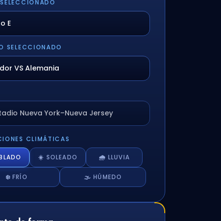
 SELECCIONADO
O SELECCIONADO
stadio Nueva York–Nueva Jersey
IONES CLIMÁTICAS
UBLADO
☀️ SOLEADO
🌧️ LLUVIA
❄️ FRÍO
🌫️ HÚMEDO