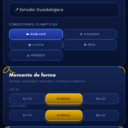
📍 Estadio Guadalajara
CONDICIONES CLIMÁTICAS
☁️ NUBLADO
☀️ SOLEADO
🌧️ LLUVIA
❄️ FRÍO
🌫️ HÚMEDO
Momento de forma
Rachas, resultados recientes y confianza colectiva.
LOCAL
ALTO
NORMAL
BAJO
VISITANTE
ALTO
NORMAL
BAJO