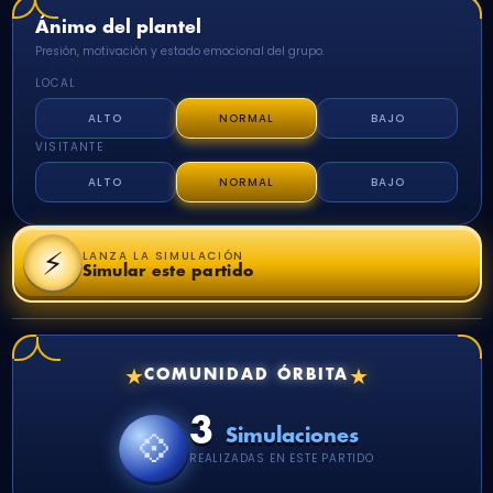
Ánimo del plantel
Presión, motivación y estado emocional del grupo.
LOCAL
ALTO
NORMAL
BAJO
VISITANTE
ALTO
NORMAL
BAJO
⚡
LANZA LA SIMULACIÓN
Simular este partido
★
★
COMUNIDAD ÓRBITA
3
💠
Simulaciones
REALIZADAS EN ESTE PARTIDO