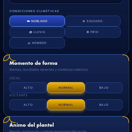
CONDICIONES CLIMÁTICAS
☁️ NUBLADO
☀️ SOLEADO
🌧️ LLUVIA
❄️ FRÍO
🌫️ HÚMEDO
Momento de forma
Rachas, resultados recientes y confianza colectiva.
LOCAL
ALTO
NORMAL
BAJO
VISITANTE
ALTO
NORMAL
BAJO
Ánimo del plantel
Presión, motivación y estado emocional del grupo.