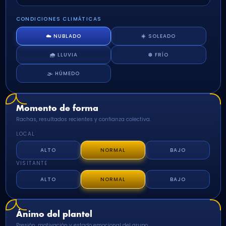
CONDICIONES CLIMÁTICAS
☁️ NUBLADO
☀️ SOLEADO
🌧️ LLUVIA
❄️ FRÍO
🌫️ HÚMEDO
Momento de forma
Rachas, resultados recientes y confianza colectiva.
LOCAL
ALTO
NORMAL
BAJO
VISITANTE
ALTO
NORMAL
BAJO
Ánimo del plantel
Presión, motivación y estado emocional del grupo.